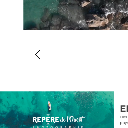
E
Des 
pays