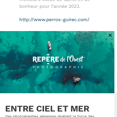
bonheur pour l’année 2023.
http://www.perros-guirec.com/
Clo
this
mod
ENTRE CIEL ET MER
Des photographies aériennes révélant la force des