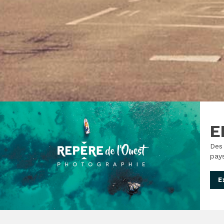
E
Des 
pays
E