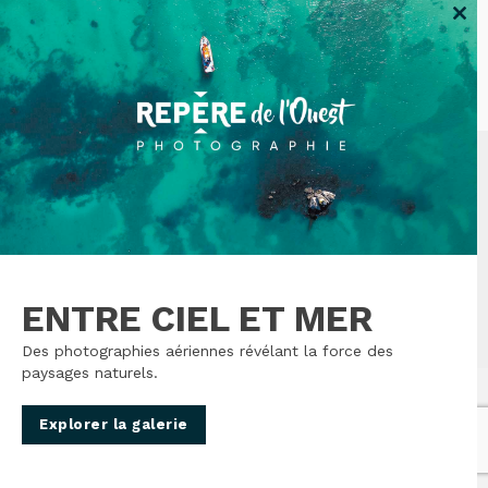
Clo
this
mod
© Repère de l'Ouest. 2026 - Tous droits
réservés. Trébeurden, Côte de Granit Rose,
ENTRE CIEL ET MER
Côte d'Armor, Bretagne - France
Des photographies aériennes révélant la force des
paysages naturels.
Explorer la galerie