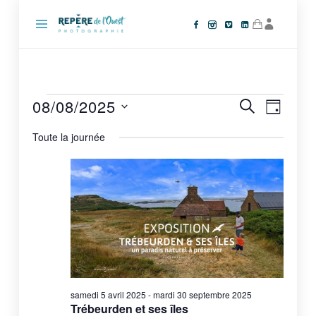
Repère
de
l'Ouest
Photographie
Évènements
08/08/2025
Recherche
Navigat
RECHERCHE
JOUR
de
et
for
SÉLECTIONNEZ
vues
navigation
Toute la journée
UNE
vendredi
Évèneme
de
DATE.
8
vues
Évènements
août
2025
samedi 5 avril 2025
-
mardi 30 septembre 2025
Trébeurden et ses îles