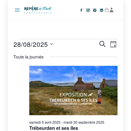
Repère
de
l'Ouest
Photographie
Évènements
28/08/2025
Recherche
Navigat
RECHERCHE
JOUR
de
et
for
SÉLECTIONNEZ
vues
navigation
Toute la journée
UNE
jeudi
Évèneme
de
DATE.
28
vues
Évènements
août
2025
samedi 5 avril 2025
-
mardi 30 septembre 2025
Trébeurden et ses îles